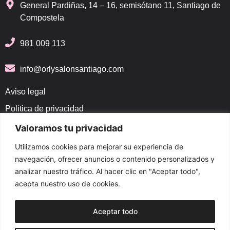
General Pardiñas, 14 – 16, semisótano 11, Santiago de
Compostela
981 009 113
info@orlysalonsantiago.com
Aviso legal
Política de privacidad
Política de cancelaciones
Valoramos tu privacidad
Política de cookies
Utilizamos cookies para mejorar su experiencia de
navegación, ofrecer anuncios o contenido personalizados y
Mapa web
analizar nuestro tráfico. Al hacer clic en "Aceptar todo",
Inicio
acepta nuestro uso de cookies.
Quienes Somos
Aceptar todo
Servicios